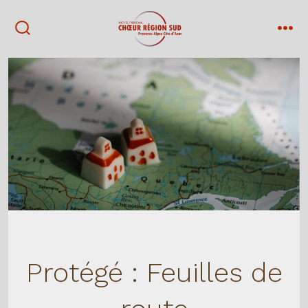
Aller
men
au
bascule
contenu
rechercher
Protégé : Feuilles de