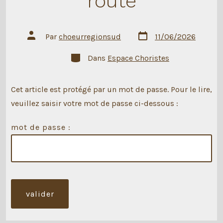
route
Date
Auteur
Par
choeurregionsud
11/06/2026
de
de
publication
la
Catégories
Dans
Espace Choristes
publication
Cet article est protégé par un mot de passe. Pour le lire,
veuillez saisir votre mot de passe ci-dessous :
mot de passe :